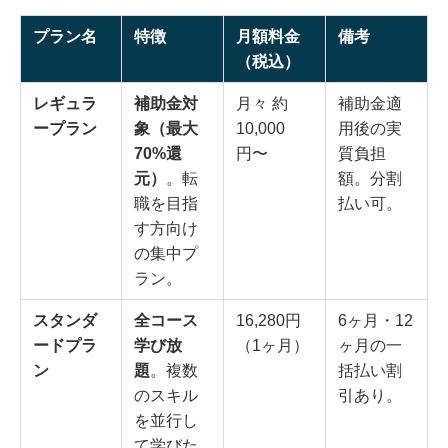
プラン名
特徴
月額料金
備考
（税込）
レギュラ
補助金対
月々 約
補助金適
ープラン
象（最大
10,000
用後の実
70%還
円〜
質負担
元）
。転
額。分割
職を目指
払い可。
す方向け
の集中プ
ラン。
スタンダ
全コース
16,280円
6ヶ月・12
ードプラ
学び放
（1ヶ月）
ヶ月の一
ン
題
。複数
括払い割
のスキル
引あり。
を並行し
て学びた